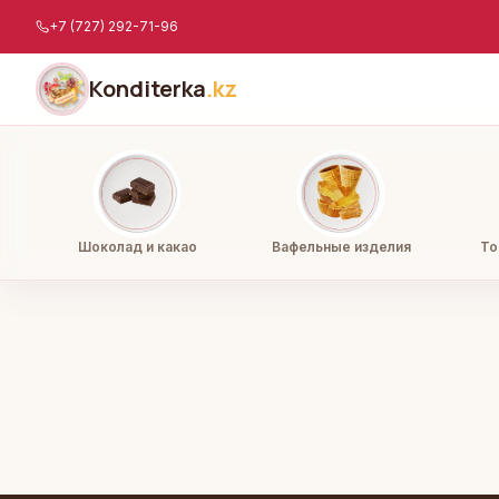
Перейти к содержимому
+7 (727) 292-71-96
Konditerka
.kz
Шоколад и какао
Вафельные изделия
То