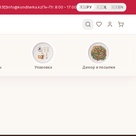
83
info@konditerka.kz
Пн-Пт: 8:00 – 17:00
🇷🇺
РУ
🇰🇿
ҚЗ
🇬🇧
EN
ы
Упаковка
Декор и посыпки