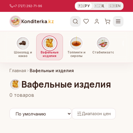
Перейти к содержимому
🇷🇺
РУ
🇰🇿
ҚЗ
🇬🇧
EN
+7 (727) 292-71-96
Konditerka
.kz
Шоколад и
Вафельные
Топпинги и
Стабилизаторы
Орехи
какао
изделия
сиропы
паст
Главная
Вафельные изделия
Вафельные изделия
0
товаров
Диапазон цен