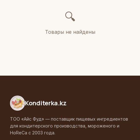
🔍
Товары не найдены
Konditerka
.kz
ТОО «Айс Фуд» — поставщик пищевых ингредиентов
для кондитерского производства, мороженого и
HoReCa с 2003 года.