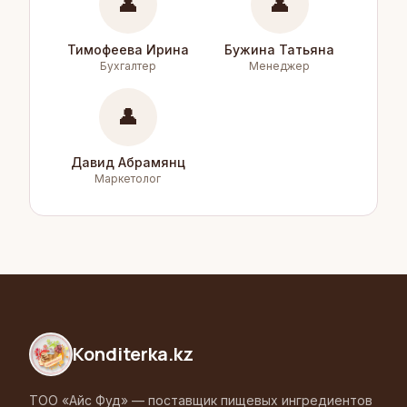
👤
👤
Тимофеева Ирина
Бужина Татьяна
Бухгалтер
Менеджер
👤
Давид Абрамянц
Маркетолог
Konditerka
.kz
ТОО «Айс Фуд» — поставщик пищевых ингредиентов