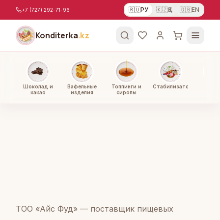
Перейти к содержимому
🇷🇺
РУ
🇰🇿
ҚЗ
🇬🇧
EN
+7 (727) 292-71-96
Konditerka
.kz
Шоколад и
Вафельные
Топпинги и
Стабилизаторы
Орехи
какао
изделия
сиропы
паст
ТОО «Айс Фуд» — поставщик пищевых