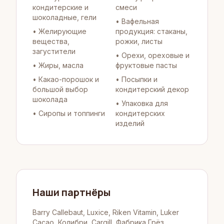
кондитерские и
смеси
шоколадные, гели
•
Вафельная
•
Желирующие
продукция: стаканы,
вещества,
рожки, листы
загустители
•
Орехи, ореховые и
•
Жиры, масла
фруктовые пасты
•
Какао-порошок и
•
Посыпки и
большой выбор
кондитерский декор
шоколада
•
Упаковка для
•
Сиропы и топпинги
кондитерских
изделий
Наши партнёры
Barry Callebaut, Luxice, Riken Vitamin, Luker
Cacao, Колибри, Cargill, Фабрика Грёз,