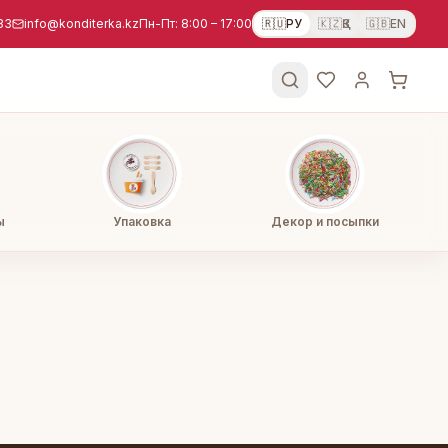
83
info@konditerka.kz
Пн-Пт: 8:00 – 17:00
🇷🇺
РУ
🇰🇿
ҚЗ
🇬🇧
EN
ы
Упаковка
Декор и посыпки