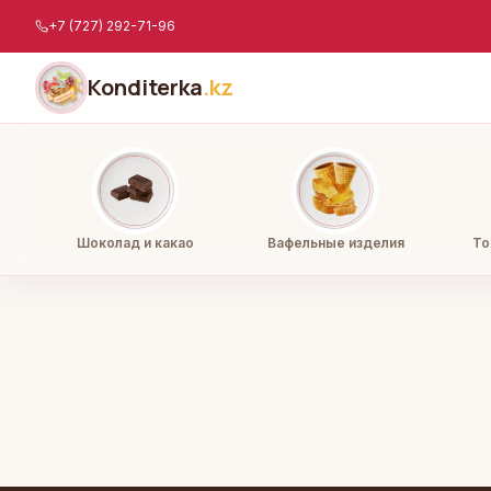
Перейти к содержимому
+7 (727) 292-71-96
Konditerka
.kz
Шоколад и какао
Вафельные изделия
То