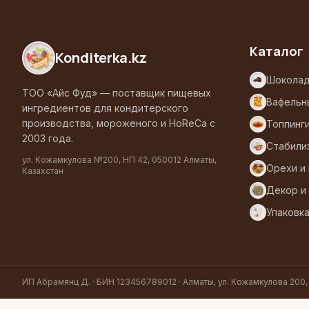
Каталог
Konditerka
.kz
Шоколад
ТОО «Айс Фуд» — поставщик пищевых
Вафельн
ингредиентов для кондитерского
производства, мороженого и HoReCa с
Топпинг
2003 года.
Стабили
ул. Кожамкулова №200, НП 42, 050012 Алматы,
Орехи и
Казахстан
Декор и
Упаковк
ИП Абрамянц Д. · БИН 123456789012 · Алматы, ул. Кожамкулова 200,