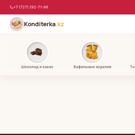
Перейти к содержимому
+7 (727) 292-71-96
Konditerka
.kz
Шоколад и какао
Вафельные изделия
То