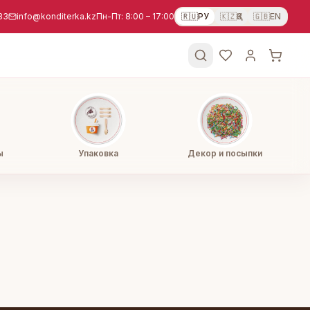
83
info@konditerka.kz
Пн-Пт: 8:00 – 17:00
🇷🇺
РУ
🇰🇿
ҚЗ
🇬🇧
EN
ы
Упаковка
Декор и посыпки