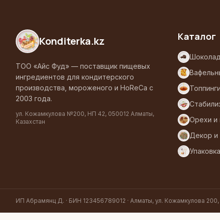
Каталог
Konditerka
.kz
Шоколад
ТОО «Айс Фуд» — поставщик пищевых
Вафельн
ингредиентов для кондитерского
производства, мороженого и HoReCa с
Топпинг
2003 года.
Стабили
ул. Кожамкулова №200, НП 42, 050012 Алматы,
Орехи и
Казахстан
Декор и
Упаковк
ИП Абрамянц Д. · БИН 123456789012 · Алматы, ул. Кожамкулова 200,