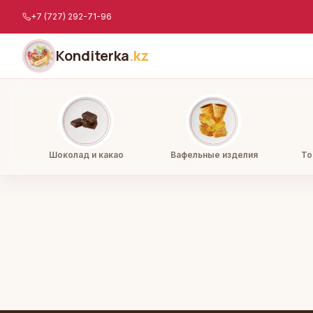
Перейти к содержимому
+7 (727) 292-71-96
Konditerka
.kz
Шоколад и какао
Вафельные изделия
То