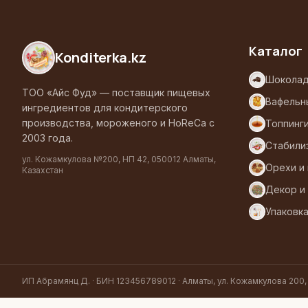
Каталог
Konditerka
.kz
Шоколад
ТОО «Айс Фуд» — поставщик пищевых
Вафельн
ингредиентов для кондитерского
производства, мороженого и HoReCa с
Топпинг
2003 года.
Стабили
ул. Кожамкулова №200, НП 42, 050012 Алматы,
Орехи и
Казахстан
Декор и
Упаковк
ИП Абрамянц Д. · БИН 123456789012 · Алматы, ул. Кожамкулова 200,