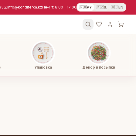
83
info@konditerka.kz
Пн-Пт: 8:00 – 17:00
🇷🇺
РУ
🇰🇿
ҚЗ
🇬🇧
EN
ы
Упаковка
Декор и посыпки