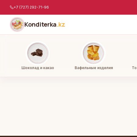
Перейти к содержимому
+7 (727) 292-71-96
Konditerka
.kz
Шоколад и какао
Вафельные изделия
То