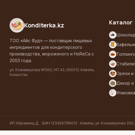
Каталог
Konditerka
.kz
Шоколад
ТОО «Айс Фуд» — поставщик пищевых
Вафельн
ингредиентов для кондитерского
производства, мороженого и HoReCa с
Топпинг
2003 года.
Стабили
ул. Кожамкулова №200, НП 42, 050012 Алматы,
Орехи и
Казахстан
Декор и
Упаковк
ИП Абрамянц Д. · БИН 123456789012 · Алматы, ул. Кожамкулова 200,