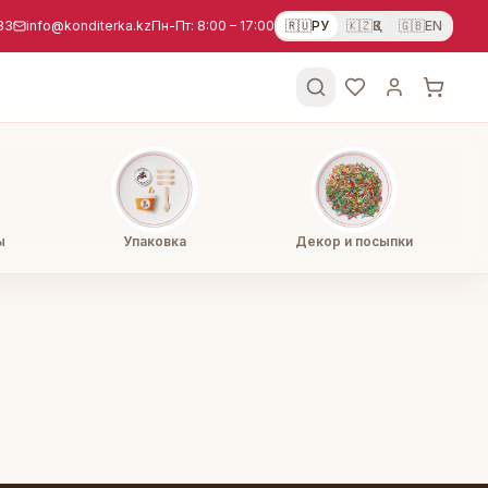
83
info@konditerka.kz
Пн-Пт: 8:00 – 17:00
🇷🇺
РУ
🇰🇿
ҚЗ
🇬🇧
EN
ы
Упаковка
Декор и посыпки