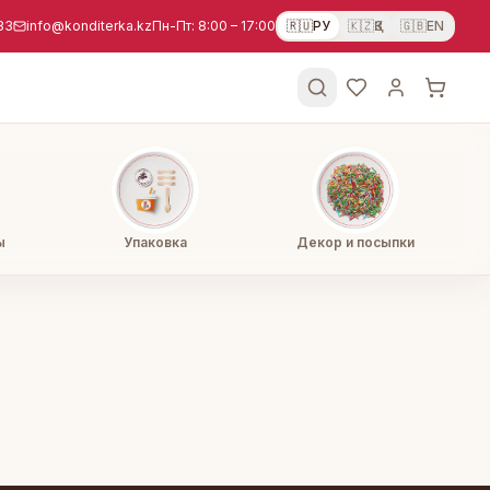
83
info@konditerka.kz
Пн-Пт: 8:00 – 17:00
🇷🇺
РУ
🇰🇿
ҚЗ
🇬🇧
EN
ы
Упаковка
Декор и посыпки