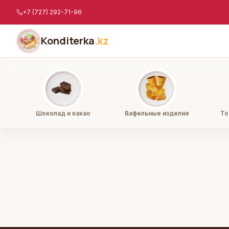
Перейти к содержимому
+7 (727) 292-71-96
Konditerka
.kz
Шоколад и какао
Вафельные изделия
То