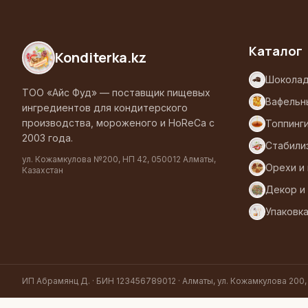
Каталог
Konditerka
.kz
Шоколад
ТОО «Айс Фуд» — поставщик пищевых
Вафельн
ингредиентов для кондитерского
производства, мороженого и HoReCa с
Топпинг
2003 года.
Стабили
ул. Кожамкулова №200, НП 42, 050012 Алматы,
Орехи и
Казахстан
Декор и
Упаковк
ИП Абрамянц Д. · БИН 123456789012 · Алматы, ул. Кожамкулова 200,