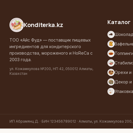
Каталог
Konditerka
.kz
Шоколад
ТОО «Айс Фуд» — поставщик пищевых
Вафельн
ингредиентов для кондитерского
производства, мороженого и HoReCa с
Топпинг
2003 года.
Стабили
ул. Кожамкулова №200, НП 42, 050012 Алматы,
Орехи и
Казахстан
Декор и
Упаковк
ИП Абрамянц Д. · БИН 123456789012 · Алматы, ул. Кожамкулова 200,