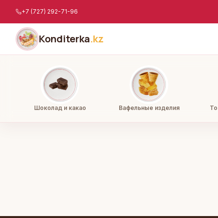
Перейти к содержимому
+7 (727) 292-71-96
Konditerka
.kz
Шоколад и какао
Вафельные изделия
То