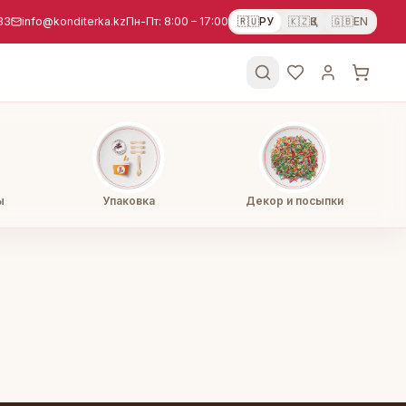
83
info@konditerka.kz
Пн-Пт: 8:00 – 17:00
🇷🇺
РУ
🇰🇿
ҚЗ
🇬🇧
EN
ы
Упаковка
Декор и посыпки