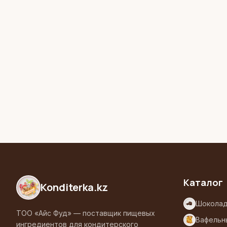
Каталог
Konditerka
.kz
Шоколад
ТОО «Айс Фуд» — поставщик пищевых
Вафельн
ингредиентов для кондитерского