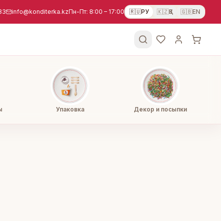
83
info@konditerka.kz
Пн-Пт: 8:00 – 17:00
🇷🇺
РУ
🇰🇿
ҚЗ
🇬🇧
EN
ы
Упаковка
Декор и посыпки