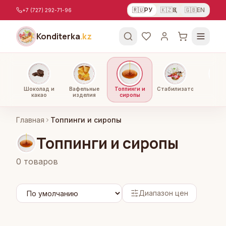
Перейти к содержимому
🇷🇺
РУ
🇰🇿
ҚЗ
🇬🇧
EN
+7 (727) 292-71-96
Konditerka
.kz
Шоколад и
Вафельные
Топпинги и
Стабилизаторы
Орехи
какао
изделия
сиропы
паст
Главная
Топпинги и сиропы
Топпинги и сиропы
0
товаров
Диапазон цен