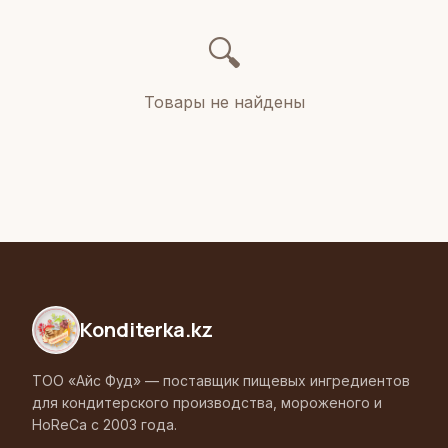
🔍
Товары не найдены
Konditerka
.kz
ТОО «Айс Фуд» — поставщик пищевых ингредиентов
для кондитерского производства, мороженого и
HoReCa с 2003 года.