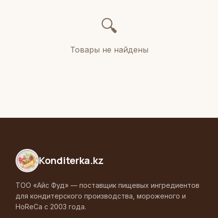
🔍
Товары не найдены
Konditerka
.kz
ТОО «Айс Фуд» — поставщик пищевых ингредиентов
для кондитерского производства, мороженого и
HoReCa с 2003 года.