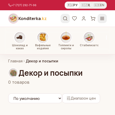
Перейти к содержимому
🇷🇺
РУ
🇰🇿
ҚЗ
🇬🇧
EN
+7 (727) 292-71-96
Konditerka
.kz
Шоколад и
Вафельные
Топпинги и
Стабилизаторы
Орехи
какао
изделия
сиропы
паст
Главная
Декор и посыпки
Декор и посыпки
0
товаров
Диапазон цен