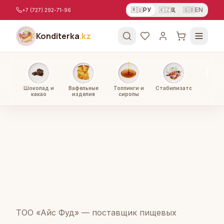
Перейти к содержимому
🇷🇺
РУ
🇰🇿
ҚЗ
🇬🇧
EN
+7 (727) 292-71-96
Konditerka
.kz
Шоколад и
Вафельные
Топпинги и
Стабилизаторы
Орехи
какао
изделия
сиропы
паст
ТОО «Айс Фуд» — поставщик пищевых