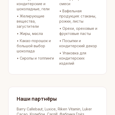
кондитерские и
смеси
шоколадные, гели
•
Вафельная
•
Желирующие
продукция: стаканы,
вещества,
рожки, листы
загустители
•
Орехи, ореховые и
•
Жиры, масла
фруктовые пасты
•
Какао-порошок и
•
Посыпки и
большой выбор
кондитерский декор
шоколада
•
Упаковка для
•
Сиропы и топпинги
кондитерских
изделий
Наши партнёры
Barry Callebaut, Luxice, Riken Vitamin, Luker
Cacao, Колибри, Cargill, Фабрика Грёз,