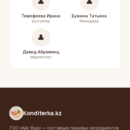
👤
👤
Тимофеева Ирина
Бужина Татьяна
Бухгалтер
Менеджер
👤
Давид Абрамянц
Маркетолог
Konditerka
.kz
ТОО «Айс Фуд» — поставщик пищевых ингредиентов