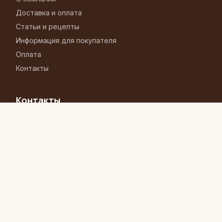
Доставка и оплата
Статьи и рецепты
Информация для покупателя
Мы используем файлы cookie
Оплата
Необходимые cookie обеспечивают работу сайта.
Контакты
Аналитические — помогают нам улучшать магазин
(Google Analytics, Яндекс.Метрика).
Подробнее
Контакты
Принять все
+7 (727) 292-71-96
Только необходимые
отдел продаж
+7 (701) 715-64-83
отдел продаж
info@konditerka.kz
Алматы, ул. Кожамкулова 200